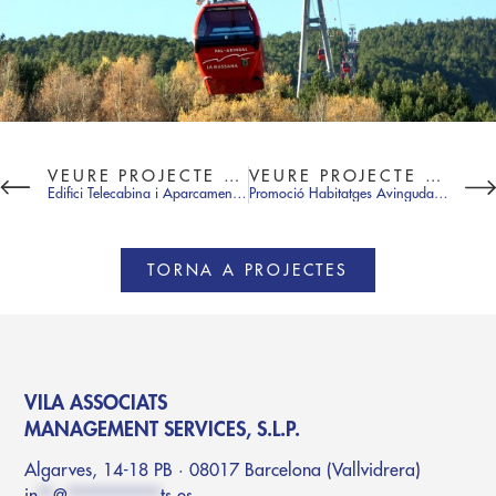
VEURE PROJECTE ANTERIOR
VEURE PROJECTE SEGÜENT
Edifici Telecabina i Aparcament Funicamp
Promoció Habitatges Avinguda Consell d’Europa, 9-11
TORNA A PROJECTES
VILA ASSOCIATS
MANAGEMENT SERVICES, S.L.P.
Algarves, 14-18 PB · 08017 Barcelona (Vallvidrera)
in
**
@
************
ts.es