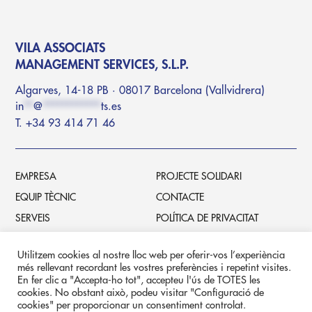
VILA ASSOCIATS
MANAGEMENT SERVICES, S.L.P.
Algarves, 14-18 PB · 08017 Barcelona (Vallvidrera)
in
**
@
************
ts.es
T. +34 93 414 71 46
EMPRESA
PROJECTE SOLIDARI
EQUIP TÈCNIC
CONTACTE
SERVEIS
POLÍTICA DE PRIVACITAT
PROJECTES
POLÍTICA DE COOKIES
Utilitzem cookies al nostre lloc web per oferir-vos l’experiència
més rellevant recordant les vostres preferències i repetint visites.
En fer clic a "Accepta-ho tot", accepteu l'ús de TOTES les
VASS-INT, S.L.U.
Filial internacional
cookies. No obstant això, podeu visitar "Configuració de
cookies" per proporcionar un consentiment controlat.