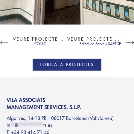
VEURE PROJECTE ANTERIOR
VEURE PROJECTE SEGÜENT
ICONIC
Edifici de Serveis SAETDE
TORNA A PROJECTES
VILA ASSOCIATS
MANAGEMENT SERVICES, S.L.P.
Algarves, 14-18 PB · 08017 Barcelona (Vallvidrera)
in
**
@
************
ts.es
T. +34 93 414 71 46