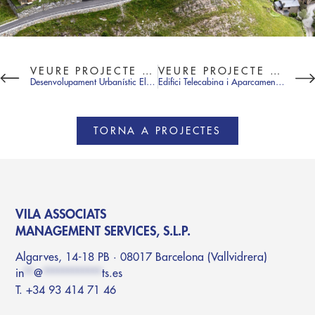
VEURE PROJECTE ANTERIOR
VEURE PROJECTE SEGÜENT
Desenvolupament Urbanístic El Falgueró
Edifici Telecabina i Aparcament Funicamp
TORNA A PROJECTES
VILA ASSOCIATS
MANAGEMENT SERVICES, S.L.P.
Algarves, 14-18 PB · 08017 Barcelona (Vallvidrera)
in
**
@
************
ts.es
T. +34 93 414 71 46