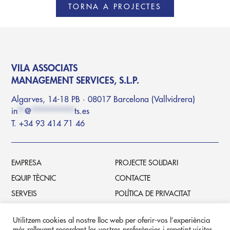
TORNA A PROJECTES
VILA ASSOCIATS
MANAGEMENT SERVICES, S.L.P.
Algarves, 14-18 PB · 08017 Barcelona (Vallvidrera)
in
**
@
************
ts.es
T. +34 93 414 71 46
EMPRESA
PROJECTE SOLIDARI
EQUIP TÈCNIC
CONTACTE
SERVEIS
POLÍTICA DE PRIVACITAT
PROJECTES
POLÍTICA DE COOKIES
Utilitzem cookies al nostre lloc web per oferir-vos l’experiència
més rellevant recordant les vostres preferències i repetint visites.