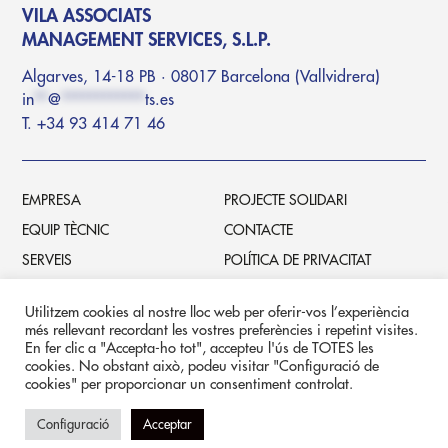
VILA ASSOCIATS
MANAGEMENT SERVICES, S.L.P.
Algarves, 14-18 PB · 08017 Barcelona (Vallvidrera)
in
**
@
************
ts.es
T. +34 93 414 71 46
EMPRESA
PROJECTE SOLIDARI
EQUIP TÈCNIC
CONTACTE
SERVEIS
POLÍTICA DE PRIVACITAT
PROJECTES
POLÍTICA DE COOKIES
Utilitzem cookies al nostre lloc web per oferir-vos l’experiència
més rellevant recordant les vostres preferències i repetint visites.
En fer clic a "Accepta-ho tot", accepteu l'ús de TOTES les
VASS-INT, S.L.U.
Filial internacional
cookies. No obstant això, podeu visitar "Configuració de
cookies" per proporcionar un consentiment controlat.
Baixada del Molí, 15.
Edifici Moli 1, Pis 1-4a
AD500 Andorra
Configuració
Acceptar